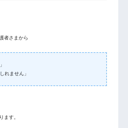
護者さまから
」
しれません」
ります。