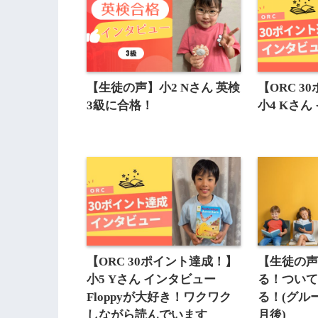
【生徒の声】小2 Nさん 英検
【ORC 
3級に合格！
小4 Kさん
【ORC 30ポイント達成！】
【生徒の
小5 Yさん インタビュー
る！つい
Floppyが大好き！ワクワク
る！(グル
しながら読んでいます
月後)