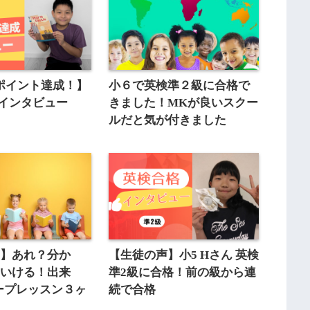
30ポイント達成！】
小６で英検準２級に合格で
 インタビュー
きました！MKが良いスクー
ルだと気が付きました
声】あれ？分か
【生徒の声】小5 Hさん 英検
ていける！出来
準2級に合格！前の級から連
ープレッスン３ヶ
続で合格