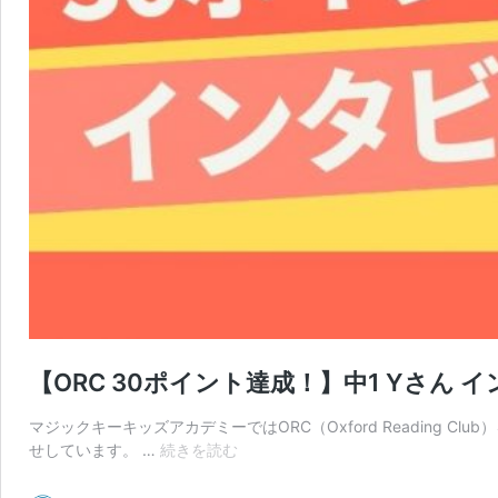
【ORC 30ポイント達成！】中1 Yさ
マジックキーキッズアカデミーではORC（Oxford Readin
【ORC
せしています。 …
続きを読む
30
ポ